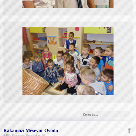
Rakamazi Mesevár Óvoda
4465 Rakamaz Bocskai út 76