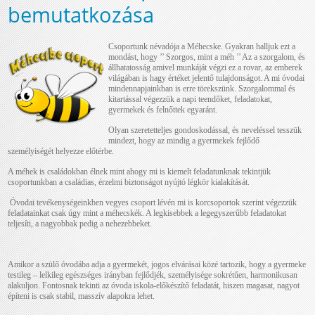
bemutatkozása
Csoportunk névadója a Méhecske. Gyakran halljuk ezt a
mondást, hogy ’’ Szorgos, mint a méh ’’ Az a szorgalom, és
állhatatosság amivel munkáját végzi ez a rovar, az emberek
világában is hagy értéket jelentő tulajdonságot. A mi óvodai
mindennapjainkban is erre törekszünk. Szorgalommal és
kitartással végezzük a napi teendőket, feladatokat,
gyermekek és felnőttek egyaránt.
Olyan szeretetteljes gondoskodással, és neveléssel tesszük
mindezt, hogy az mindig a gyermekek fejlődő
személyiségét helyezze előtérbe.
A méhek is családokban élnek mint ahogy mi is kiemelt feladatunknak tekintjük
csoportunkban a családias, érzelmi biztonságot nyújtó légkör kialakítását.
Óvodai tevékenységeinkben vegyes csoport lévén mi is korcsoportok szerint végezzük
feladatainkat csak úgy mint a méhecskék. A legkisebbek a legegyszerűbb feladatokat
teljesíti, a nagyobbak pedig a nehezebbeket.
Amikor a szülő óvodába adja a gyermekét, jogos elvárásai közé tartozik, hogy a gyermeke
testileg – lelkileg egészséges irányban fejlődjék, személyisége sokrétűen, harmonikusan
alakuljon. Fontosnak tekinti az óvoda iskola-előkészítő feladatát, hiszen magasat, nagyot
építeni is csak stabil, masszív alapokra lehet.