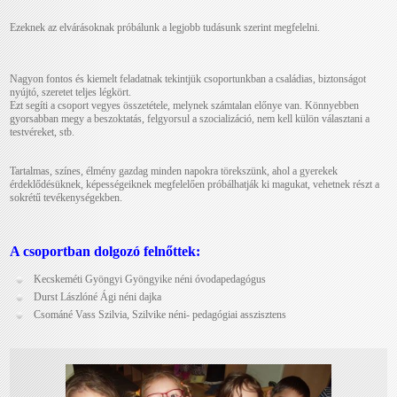
Ezeknek az elvárásoknak próbálunk a legjobb tudásunk szerint megfelelni.
Nagyon fontos és kiemelt feladatnak tekintjük csoportunkban a családias, biztonságot
nyújtó, szeretet teljes légkört.
Ezt segíti a csoport vegyes összetétele, melynek számtalan előnye van. Könnyebben
gyorsabban megy a beszoktatás, felgyorsul a szocializáció, nem kell külön választani a
testvéreket, stb.
Tartalmas, színes, élmény gazdag minden napokra törekszünk, ahol a gyerekek
érdeklődésüknek, képességeiknek megfelelően próbálhatják ki magukat, vehetnek részt a
sokrétű tevékenységekben.
A csoportban dolgozó felnőttek:
Kecskeméti Gyöngyi Gyöngyike néni óvodapedagógus
Durst Lászlóné Ági néni dajka
Csománé Vass Szilvia, Szilvike néni- pedagógiai asszisztens