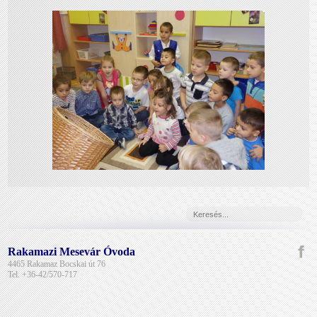
Rakamazi Mesevár Óvoda
4465 Rakamaz Bocskai út 76
Tel. +36-42/570-717