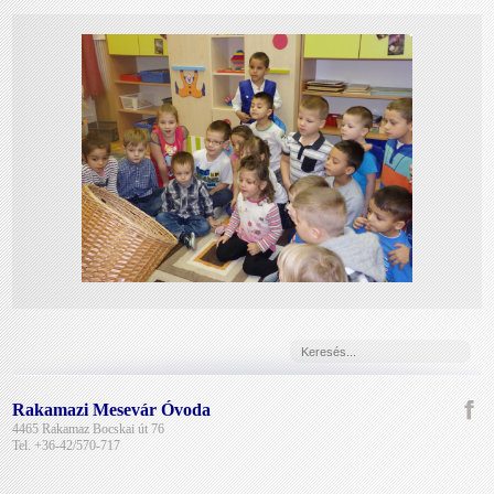
Rakamazi Mesevár Óvoda
4465 Rakamaz Bocskai út 76
Tel. +36-42/570-717