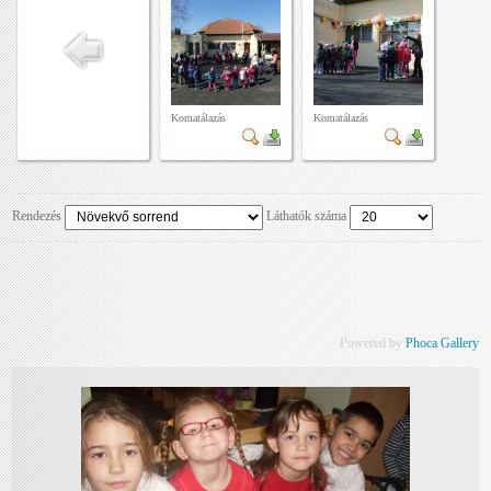
Komatálazás
Komatálazás
Rendezés
Láthatók száma
Powered by
Phoca Gallery