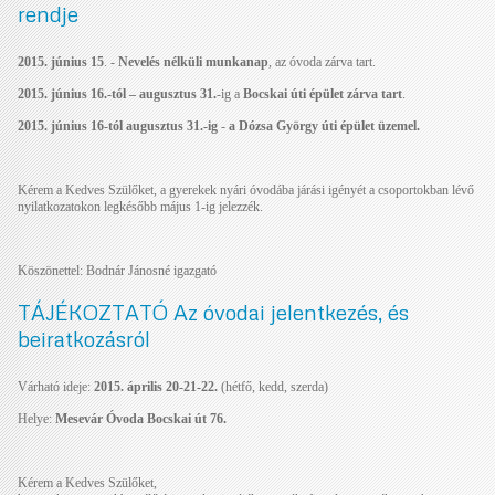
rendje
2015. június 15
. -
Nevelés nélküli munkanap
, az óvoda zárva tart.
2015. június 16.-tól – augusztus 31.
-ig a
Bocskai úti épület zárva tart
.
2015. június 16-tól augusztus 31.-ig
-
a Dózsa György úti épület üzemel.
Kérem a Kedves Szülőket, a gyerekek nyári óvodába járási igényét a csoportokban lévő
nyilatkozatokon legkésőbb május 1-ig jelezzék.
Köszönettel: Bodnár Jánosné igazgató
TÁJÉKOZTATÓ Az óvodai jelentkezés, és
beiratkozásról
Várható ideje:
2015. április 20-21-22.
(hétfő, kedd, szerda)
Helye:
Mesevár Óvoda Bocskai út 76.
Kérem a Kedves Szülőket,