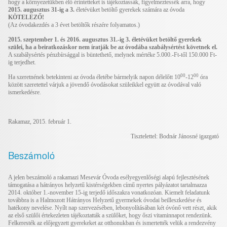
hogy a környezetükben élő érintetteket is tájékoztassák, figyelmeztessék arra, hogy
2015. augusztus 31-ig a 3.
életévüket betöltő gyerekek számára az óvoda
KÖTELEZŐ!
(Az óvodakezdés a 3 évet betöltők részére folyamatos.)
2015. szeptember 1. és 2016. augusztus 31.-ig 3. életévüket betöltő gyerekek
szülei, ha a beiratkozáskor nem íratják be az óvodába szabálysértést követnek el.
A szabálysértés pénzbírsággal is büntethető, melynek mértéke 5.000.-Ft-től 150.000 Ft-
ig terjedhet.
00
00
Ha szeretnének betekinteni az óvoda életébe bármelyik napon délelőtt 10
-12
óra
között szeretettel várjuk a jövendő óvodásokat szüleikkel együtt az óvodával való
ismerkedésre.
Rakamaz, 2015. február 1.
Tisztelettel: Bodnár Jánosné igazgató
Beszámoló
A jelen beszámoló a rakamazi Mesevár Óvoda esélyegyenlőségi alapú fejlesztésének
támogatása a hátrányos helyzetű kistérségekben című nyertes pályázatot tartalmazza
2014. október 1.-november 15-ig terjedő időszakra vonatkozóan. Kiemelt feladatunk
továbbra is a Halmozott Hátrányos Helyzetű gyermekek óvodai beilleszkedése és
hatékony nevelése. Nyílt nap szervezésében, lebonyolításában két óvónő vett részt, akik
az első szülői értekezleten tájékoztatták a szülőket, hogy őszi vitaminnapot rendezünk.
Felkeresték az előjegyzett gyerekeket az otthonukban és ismertették velük a rendezvény