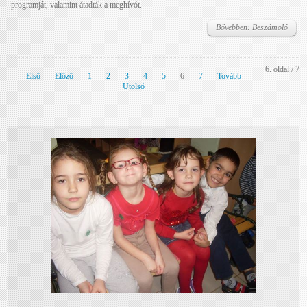
programját, valamint átadták a meghívót.
Bővebben: Beszámoló
6. oldal / 7
Első
Előző
1
2
3
4
5
6
7
Tovább
Utolsó